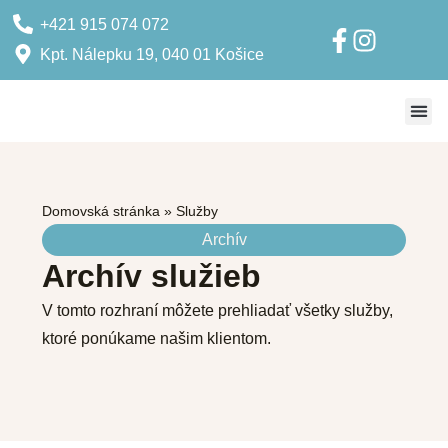
+421 915 074 072
Kpt. Nálepku 19, 040 01 Košice
Ponuka pre klientov
Ponuka pre školy
Domovská stránka
»
Služby
Archív
Archív služieb
V tomto rozhraní môžete prehliadať všetky služby,
ktoré ponúkame našim klientom.