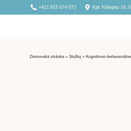
+421 915 074 072
Kpt. Nálepku 19, 
Domovská stránka
»
Služby
»
Kognitívno-behavioráln