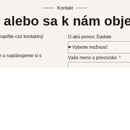
Kontakt
 alebo sa k nám obje
apíšte cez kontaktný
O akú pomoc žiadate
e a naplánujeme si s
Vaše meno a priezvisko
Vaša e-mailová adresa
Vaše telefónne číslo
Vaša správa