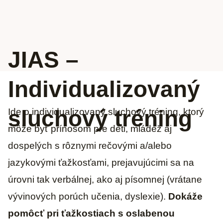
JIAS –
Individualizovaný
sluchový tréning
Ide o individualizovaný sluchový tréning, ktorý
môže byť prínosom pre deti, mládež aj
dospelých s rôznymi rečovými a/alebo
jazykovými ťažkosťami, prejavujúcimi sa na
úrovni tak verbálnej, ako aj písomnej (vrátane
vývinových porúch učenia, dyslexie).
Dokáže
pomôcť pri ťažkostiach s oslabenou