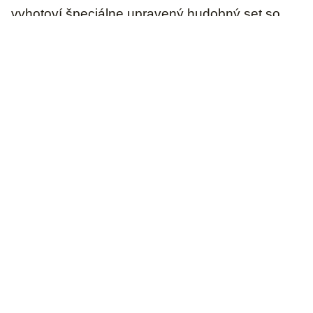
vyhotoví špeciálne upravený hudobný set so
špecifickou syntetickou a/alebo inštrumentálnou
hudbou.
Kontakt
Kontaktujte nás alebo sa k
nám objednajte online
Zavolajte nám na t.č.
0915 074 072
alebo nám napíšte
cez kontaktný formulár.
Po odoslaní správy vás čo najskôr kontaktujeme a