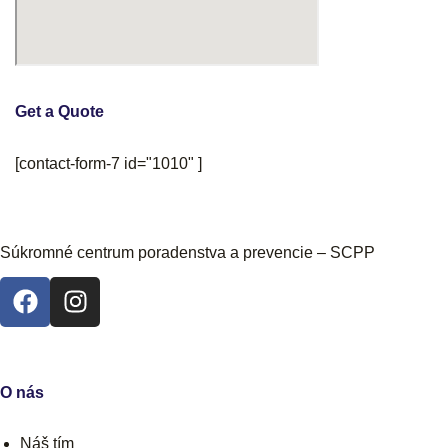
Get a Quote
[contact-form-7 id="1010" ]
Súkromné centrum poradenstva
a prevencie – SCPP
O nás
Náš tím