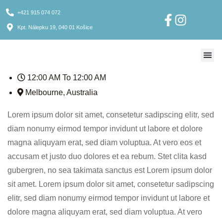
+421 915 074 072
Kpt. Nálepku 19, 040 01 Košice
12:00 AM To 12:00 AM
Ponuka pre klientov
Ponuka pre školy
Melbourne, Australia
Lorem ipsum dolor sit amet, consetetur sadipscing elitr, sed
diam nonumy eirmod tempor invidunt ut labore et dolore
magna aliquyam erat, sed diam voluptua. At vero eos et
accusam et justo duo dolores et ea rebum. Stet clita kasd
gubergren, no sea takimata sanctus est Lorem ipsum dolor
sit amet. Lorem ipsum dolor sit amet, consetetur sadipscing
elitr, sed diam nonumy eirmod tempor invidunt ut labore et
dolore magna aliquyam erat, sed diam voluptua. At vero